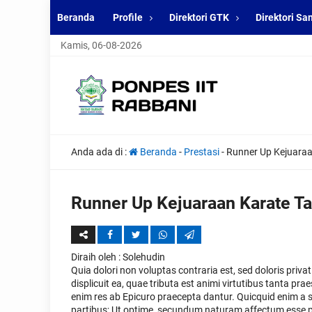
Beranda
Profile
Direktori GTK
Direktori San
Kamis, 06-08-2026
Anda ada di :
Beranda
-
Prestasi
-
Runner Up Kejuara
Runner Up Kejuaraan Karate T
Diraih oleh
: Solehudin
Quia dolori non voluptas contraria est, sed doloris priv
displicuit ea, quae tributa est animi virtutibus tanta pra
enim res ab Epicuro praecepta dantur. Quicquid enim a s
partibus; Ut optime, secundum naturam affectum esse p