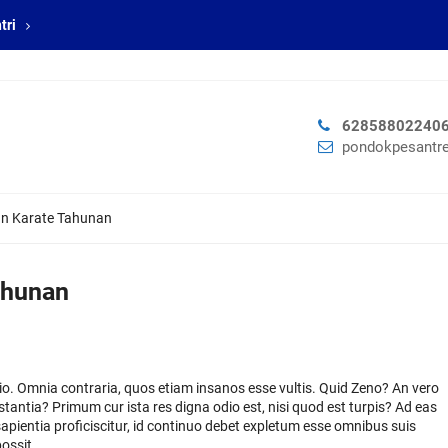
tri
62858802240
pondokpesantre
an Karate Tahunan
ahunan
atio. Omnia contraria, quos etiam insanos esse vultis. Quid Zeno? An vero
estantia? Primum cur ista res digna odio est, nisi quod est turpis? Ad eas
apientia proficiscitur, id continuo debet expletum esse omnibus suis
ossit.