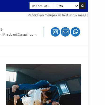
Pendidikan merupakan tiket untuk masa depan. Hari eso
adalah lumpuh |°|
63
niitrabbani@gmail.com