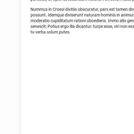
Nummus in Croesi divitiis obscuratur, pars est tamen d
possunt. Idemque diviserunt naturam hominis in animum
moderatio cupiditatum rationi oboediens. Immo alio gener
senescit; Potius ergo illa dicantur: turpe esse, viri non 
tu verba solum putes.