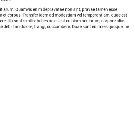
ivitiarum. Quamvis enim depravatae non sint, pravae tamen esse
 et corpus. Transfer idem ad modestiam vel temperantiam, quae est
e; Illa sunt similia: hebes acies est cuipiam oculorum, corpore alius
esse debilitari dolore, frangi, succumbere. Duae sunt enim res quoque, ne