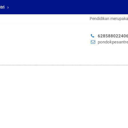
tri
Pendidikan merupakan tiket
adalah lumpuh |°|
62858802240
pondokpesantre